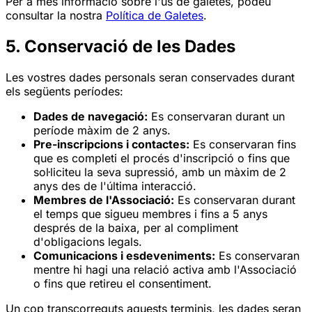
Per a més informació sobre l'ús de galetes, podeu
consultar la nostra
Política de Galetes
.
5. Conservació de les Dades
Les vostres dades personals seran conservades durant
els següents períodes:
Dades de navegació:
Es conservaran durant un
període màxim de 2 anys.
Pre-inscripcions i contactes:
Es conservaran fins
que es completi el procés d'inscripció o fins que
sol·liciteu la seva supressió, amb un màxim de 2
anys des de l'última interacció.
Membres de l'Associació:
Es conservaran durant
el temps que sigueu membres i fins a 5 anys
després de la baixa, per al compliment
d'obligacions legals.
Comunicacions i esdeveniments:
Es conservaran
mentre hi hagi una relació activa amb l'Associació
o fins que retireu el consentiment.
Un cop transcorreguts aquests terminis, les dades seran